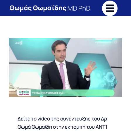
Skip
to
content
Δείτε το video της συνέντευξης του Δρ
Θωμά Θωμαΐδη στην εκπομπή του ΑΝΤ1