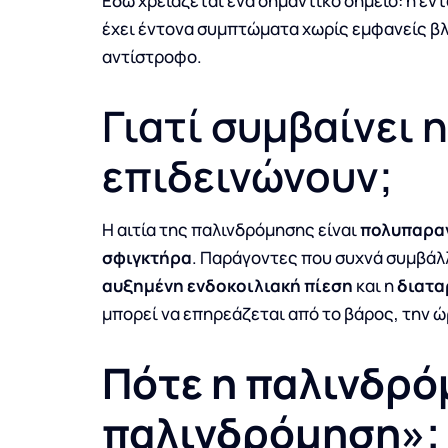
Εδώ χρειάζεται ένα σημαντικό σημείο: η έ
έχει έντονα συμπτώματα χωρίς εμφανείς β
αντίστροφο.
Γιατί συμβαίνει 
επιδεινώνουν;
Η αιτία της παλινδρόμησης είναι
πολυπαρα
σφιγκτήρα
. Παράγοντες που συχνά συμβάλλ
αυξημένη ενδοκοιλιακή πίεση
και η
διατα
μπορεί να επηρεάζεται από το βάρος, την ώρ
Πότε η παλινδρό
παλινδρόμηση»;