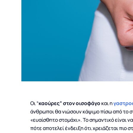
Οι “
καούρες” στον οισοφάγο
και η
γαστρο
άνθρωποι θα νιώσουν κάψιμο πίσω από το στ
«ευαίσθητο στομάχι». Το σημαντικό είναι ν
πότε αποτελεί ένδειξη ότι χρειάζεται πιο 