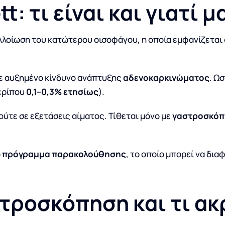
t: τι είναι και γιατί μ
λλοίωση του κατώτερου οισοφάγου, η οποία εμφανίζεται
 με αυξημένο κίνδυνο ανάπτυξης
αδενοκαρκινώματος
. Ω
περίπου
0,1–0,3% ετησίως
).
ύτε σε εξετάσεις αίματος. Τίθεται μόνο με
γαστροσκό
ο
πρόγραμμα παρακολούθησης
, το οποίο μπορεί να δια
τροσκόπηση και τι α