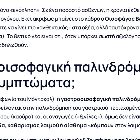
 μόνο «ενόχληση». Σε ένα ποσοστό ασθενών, η χρόνια έκθ
ογόνου. Εκεί ακριβώς μπαίνει στο κάδρο ο
Οισοφάγος Ba
ε να γίνει πιο «ανθεκτικός» στα οξέα, αλλά ταυτόχρονα
α
). Το θετικό νέο είναι ότι, όταν υπάρχει σωστή αξιολόγ
εκδηλωθούν.
οοισοφαγική παλινδρόμ
 συμπτώματα;
μφωνία του Μόντρεαλ), η
γαστροοισοφαγική παλινδρό
είλονται στην παλινδρόμηση του γαστρικού περιεχομένο
σου (καούρα) και οι αναγωγές («ξινίλες»), όμως δεν είνα
δα, καθαρισμός λαιμού
ή
αίσθημα «κόμπου»
στον λαιμ