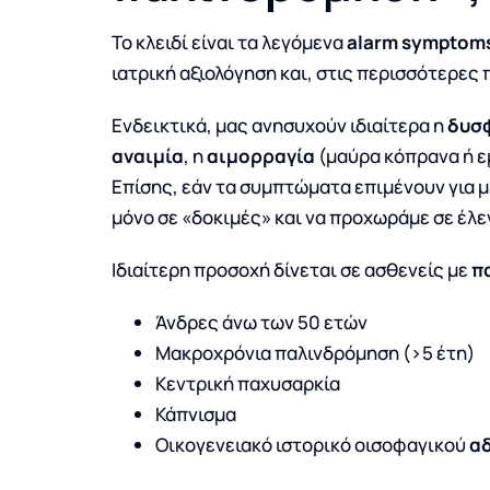
Το κλειδί είναι τα λεγόμενα
alarm symptom
ιατρική αξιολόγηση και, στις περισσότερες
Ενδεικτικά, μας ανησυχούν ιδιαίτερα η
δυσ
αναιμία
, η
αιμορραγία
(μαύρα κόπρανα ή εμ
Επίσης, εάν τα συμπτώματα επιμένουν για 
μόνο σε «δοκιμές» και να προχωράμε σε έλε
Ιδιαίτερη προσοχή δίνεται σε ασθενείς με
π
Άνδρες άνω των 50 ετών
Μακροχρόνια παλινδρόμηση (>5 έτη)
Κεντρική παχυσαρκία
Κάπνισμα
Οικογενειακό ιστορικό οισοφαγικού
α