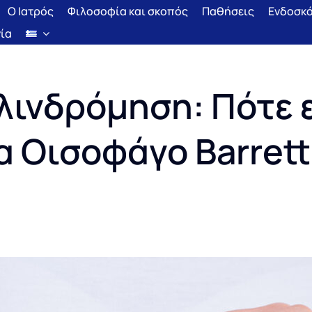
Ο Ιατρός
Φιλοσοφία και σκοπός
Παθήσεις
Ενδοσκ
ία
λινδρόμηση: Πότε ε
 Οισοφάγο Barrett