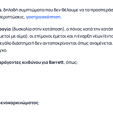
s
, δηλαδή συμπτώματα που δεν θέλουμε να τα προσπεράσο
 περιπτώσεις,
γαστροσκόπηση
.
φαγία
(δυσκολία στην κατάποση), ο πόνος κατά την κατά
ετοί με αίμα), οι επίμονοι έμετοι και η έναρξη νέων/έ
μεγάλο διάστημα ή δεν ανταποκρίνονται όπως αναμένεται
γχο.
αράγοντες κινδύνου για Barrett
, όπως:
δενοκαρκινώματος