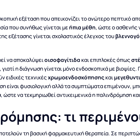
σκοπική εξέταση που απεικονίζει το ανώτερο πεπτικό απ
σία που συνήθως γίνεται με
ήπια μέθη
, ώστε ο ασθενής ν
της εξέτασης γίνεται σχολαστικός έλεγχος του
βλεννογό
εί να αποκαλύψει
οισοφαγίτιδα
και επιπλοκές όπως
στ
, γιατί η διάγνωση γίνεται μόνο ενδοσκοπικά με βιοψίες.
ύν ειδικές τεχνικές
χρωμοενδοσκόπησης
και
μεγεθυντ
η είναι φυσιολογική αλλά τα συμπτώματα επιμένουν, μπο
υ
, ώστε να τεκμηριωθεί αντικειμενικά η παλινδρόμηση κα
ρόμησης: τι περιμένο
ποτελούν τη βασική φαρμακευτική θεραπεία. Σε περιπτώ