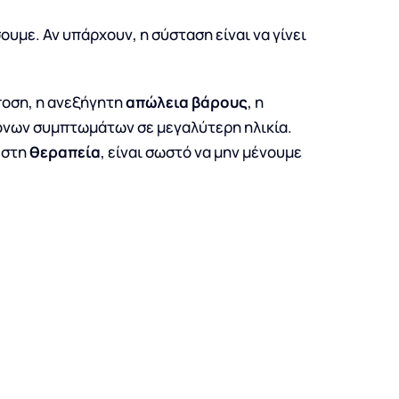
υμε. Αν υπάρχουν, η σύσταση είναι να γίνει
ποση, η ανεξήγητη
απώλεια βάρους
, η
ντονων συμπτωμάτων σε μεγαλύτερη ηλικία.
 στη
θεραπεία
, είναι σωστό να μην μένουμε