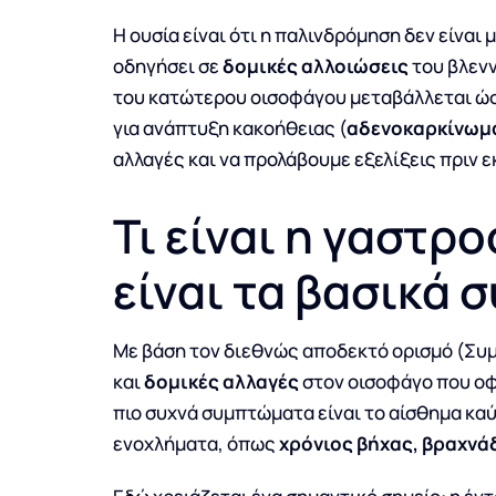
Η ουσία είναι ότι η παλινδρόμηση δεν είναι
οδηγήσει σε
δομικές αλλοιώσεις
του βλενν
του κατώτερου οισοφάγου μεταβάλλεται ώστ
για ανάπτυξη κακοήθειας (
αδενοκαρκίνωμ
αλλαγές και να προλάβουμε εξελίξεις πριν 
Τι είναι η γαστρ
είναι τα βασικά
Με βάση τον διεθνώς αποδεκτό ορισμό (Συ
και
δομικές αλλαγές
στον οισοφάγο που οφ
πιο συχνά συμπτώματα είναι το αίσθημα καύ
ενοχλήματα, όπως
χρόνιος βήχας, βραχνά