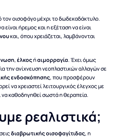
ό τον οισοφάγο μέχρι το δωδεκαδάκτυλο.
α είναι ήρεμος και η εξέταση να είναι
νου
και, όπου χρειάζεται, λαμβάνονται
ένωση
,
έλκος
ή
αιμορραγία
. Έχει όμως
 Για την ανίχνευση νεοπλαστικών αλλαγών σε
ικής ενδοσκόπησης
, που προσφέρουν
ρεί να χρειαστεί λειτουργικός έλεγχος με
ι να καθοδηγηθεί σωστά η θεραπεία.
υμε ρεαλιστικά;
σεις
διαβρωτικής οισοφαγίτιδας
, η