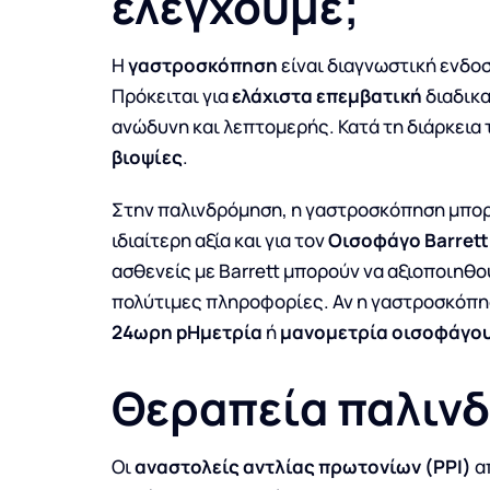
ελέγχουμε;
Η
γαστροσκόπηση
είναι διαγνωστική ενδο
Πρόκειται για
ελάχιστα επεμβατική
διαδικα
ανώδυνη και λεπτομερής. Κατά τη διάρκεια 
βιοψίες
.
Στην παλινδρόμηση, η γαστροσκόπηση μπορ
ιδιαίτερη αξία και για τον
Οισοφάγο Barrett
ασθενείς με Barrett μπορούν να αξιοποιηθο
πολύτιμες πληροφορίες. Αν η γαστροσκόπησ
24ωρη pHμετρία
ή
μανομετρία οισοφάγο
Θεραπεία παλινδ
Οι
αναστολείς αντλίας πρωτονίων (PPI)
α