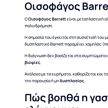
Οισοφάγος Barret
Ο
Οισοφάγος Barrett
είναι μεταπλαστική α
παλινδρόμηση.
Η σημασία του έγκειται στη συσχέτισή του
δυσπλαστικό Barrett παραμένει χαμηλός (
Η διάγνωση δεν βασίζεται στα συμπτώματα ο
βιοψίες
.
Ανάλογα με τα ευρήματα, καθορίζεται και τ
την παρουσία ή μη
δυσπλασίας
.
Πώς βοηθά η γασ