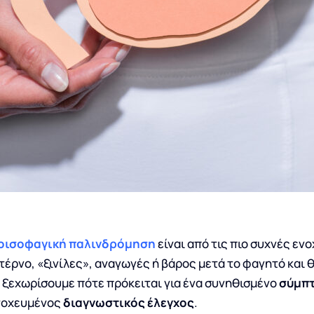
οισοφαγική παλινδρόμηση
είναι από τις πιο συχνές εν
έρνο, «ξινίλες», αναγωγές ή βάρος μετά το φαγητό και 
α ξεχωρίσουμε πότε πρόκειται για ένα συνηθισμένο
σύμπ
στοχευμένος
διαγνωστικός έλεγχος
.