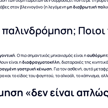
νταση των συμπτωμάτων δεν συμβαδίζει πάντα με τη βαρύ
λάβες στον βλεννογόνο (η λεγόμενη
μη διαβρωτική παλ
η παλινδρόμηση; Ποιοι
γοντική
. Ο πιο σημαντικός μηχανισμός είναι η
αυθόρμητ
ουν είναι η
διαφραγματοκήλη
, διαταραχές της κινητικ
ραγμένη γαστρική κένωση
. Για τον ασθενή, αυτό μεταφ
α και το είδος του φαγητού, το αλκοόλ, το κάπνισμα, αλλ
μηση «δεν είναι απλώ