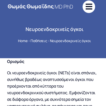
Skip
to
content
Νευροενδοκρινείς όγκοι
Home
-
Παθήσεις
-
Νευροενδοκρινείς όγκοι
Ορισμός
Οι νευροενδοκρινείς όγκοι (NETs) είναι σπάνιοι,
συνήθως βραδέως αναπτυσσόμενοι όγκοι που
προέρχονται από κύτταρα του
νευροενδοκρινικού συστήματος. Εμφανίζονται
σε διάφορα όργανα, με συχνότερα σημεία τον
γαστρεντερικό σωλήνα, το πάγκρεας και τους