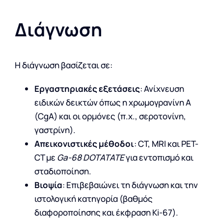
Διάγνωση
Η διάγνωση βασίζεται σε:
Εργαστηριακές εξετάσεις
: Ανίχνευση
ειδικών δεικτών όπως η χρωμογρανίνη Α
(CgA) και οι ορμόνες (π.χ., σεροτονίνη,
γαστρίνη).
Απεικονιστικές μέθοδοι
: CT, MRI και PET-
CT με
Ga-68 DOTATATE
για εντοπισμό και
σταδιοποίηση.
Βιοψία
: Επιβεβαιώνει τη διάγνωση και την
ιστολογική κατηγορία (βαθμός
διαφοροποίησης και έκφραση Ki-67).