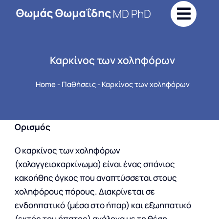
Skip
to
content
Καρκίνος των χοληφόρων
Home
-
Παθήσεις
-
Καρκίνος των χοληφόρων
Ορισμός
Ο καρκίνος των χοληφόρων
(χολαγγειοκαρκίνωμα) είναι ένας σπάνιος
κακοήθης όγκος που αναπτύσσεται στους
χοληφόρους πόρους. Διακρίνεται σε
ενδοηπατικό (μέσα στο ήπαρ) και εξωηπατικό
(εκτός του ήπατος) ανάλογα με τη θέση