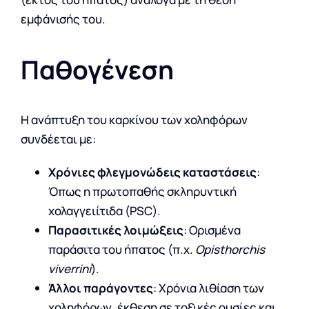
εμφάνισής του.
Παθογένεση
Η ανάπτυξη του καρκίνου των χοληφόρων
συνδέεται με:
Χρόνιες φλεγμονώδεις καταστάσεις
:
Όπως η πρωτοπαθής σκληρυντική
χολαγγειίτιδα (PSC).
Παρασιτικές λοιμώξεις
: Ορισμένα
παράσιτα του ήπατος (π.χ.
Opisthorchis
viverrini
).
Άλλοι παράγοντες
: Χρόνια λιθίαση των
χοληφόρων, έκθεση σε τοξικές ουσίες και