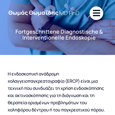
Skip
to
content
Fortgeschrittene Diagnostische &
Interventionelle Endoskopie
Η ενδοσκοπική ανάδρομη
χολαγγειοπαγκρεατογραφία (ERCP) είναι μια
τεχνική που συνδυάζει τη χρήση ενδοσκόπησης
και ακτινοσκόπησης για τη διάγνωση και τη
θεραπεία ορισμένων προβλημάτων του
χοληφόρου δέντρου ή του παγκρεατικού πόρου.