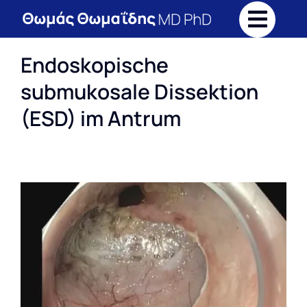
Skip
to
content
Endoskopische
submukosale Dissektion
(ESD) im Antrum